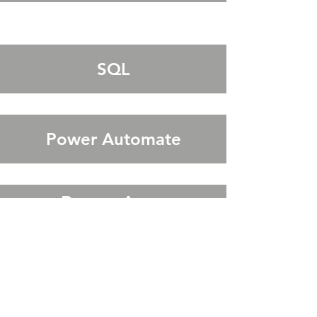
SQL
Power Automate
Power Apps
VBA